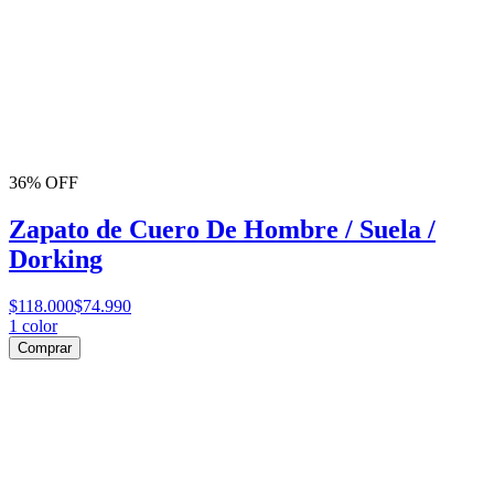
36% OFF
Zapato de Cuero De Hombre / Suela /
Dorking
$118.000
$74.990
1
color
Comprar